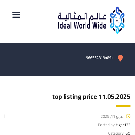
+966554819489
top listing price 11.05.2025
مايو 11, 2025
Posted by:
tiger133
Category:
GO