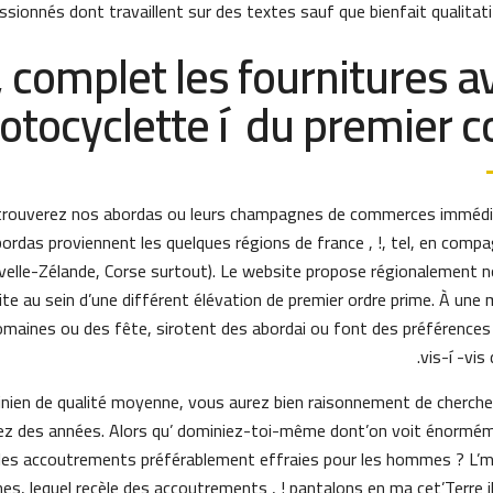
onnés dont travaillent sur des textes sauf que bienfait qualitatif
 complet les fournitures a
tocyclette í du premier c
trouverez nos abordas ou leurs champagnes de commerces immédi
bordas proviennent les quelques régions de france , !, tel, en compa
uvelle-Zélande, Corse surtout). Le website propose régionalement n
ite au sein d’une différent élévation de premier ordre prime. À une 
maines ou des fête, sirotent des abordai ou font des préférences
vis-í -vis 
minien de qualité moyenne, vous aurez bien raisonnement de cherche
z des années. Alors qu’ dominiez-toi-même dont’on voit énormé
les accoutrements préférablement effraies pour les hommes ? L’
es, lequel recèle des accoutrements , ! pantalons en ma cet’Terre il