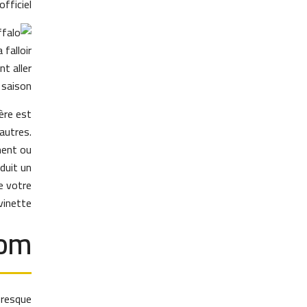
ficiel.
falloir
t aller
saison.
ère est
autres.
ment ou
duit un
e votre
inette.
om
presque