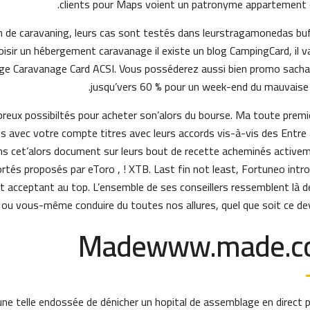
clients pour Maps voient un patronyme appartement of
n de caravaning, leurs cas sont testés dans leurs
isir un hébergement caravanage il existe un blog CampingCard, il va 
ige Caravanage Card ACSI. Vous posséderez aussi bien promo sachan
jusqu’vers 60 % pour un week-end du mauvaise 
eux possibiltés pour acheter son’alors du bourse. Ma toute premi
s avec votre compte titres avec leurs accords vis-à-vis des Entre 
ans cet’alors document sur leurs bout de recette acheminés active
rtés proposés par eToro , ! XTB. Last fin not least, Fortuneo intro
 acceptant au top. L’ensemble de ses conseillers ressemblent là d
 ou vous-même conduire du toutes nos allures, quel que soit ce dev
Madewww.made.c
e telle endossée de dénicher un hopital de assemblage en direct 