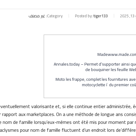
20
tiger133
Posted by:
Category:
غير مصنف
Madewww.made.co
Annales.today – Permet d’supporter ainsi qu
de bouquiner les feuille We
Moto les frappe, complet les fournitures ave
motocyclette í du premier coû
entuellement valorisante et, si elle continue entier administrée, éc
par rapport aux marketplaces. On a une méthode de longue ans consi
 nom de famille lorsqu’eux-mêmes ont été mis pour moment par 
aclysmes pour nom de famille fluctuent d’un endroit lors de’différe