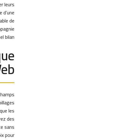
er leurs
e d’une
able de
mpagnie
 bilan.
que
Web
 champs
illages
que les
vez des
ce sans
ix pour