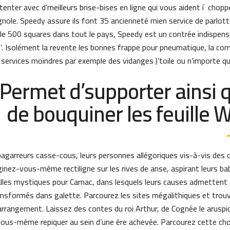
tenter avec d’meilleurs brise-bises en ligne qui vous aident í chopp
gnole. Speedy assure ils font 35 ancienneté mien service de parlott
le 500 squares dans tout le pays, Speedy est un contrée indispens
. Isolément la revente les bonnes frappe pour pneumatique, la co
ervices moindres par exemple des vidanges )’toile ou n’importe quel
Permet d’supporter ainsi 
de bouquiner les feuille 
bagarreurs casse-cous, leurs personnes allégoriques vis-à-vis des
inez-vous-même rectiligne sur les rives de anse, aspirant leurs bab
dalles mystiques pour Carnac, dans lesquels leurs causes admettent 
ansformés dans galette. Parcourez les sites mégalithiques et trou
rrangement. Laissez des contes du roi Arthur, de Cognée le aruspi
vous-même repiquer au sein d’une ère achevée. Parcourez cette cho