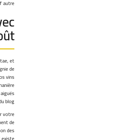
 autre.
vec
oût
tae, et
gnie de
os vins
manière
 aiguës
du blog.
r votre
ment de
mon des
 existe