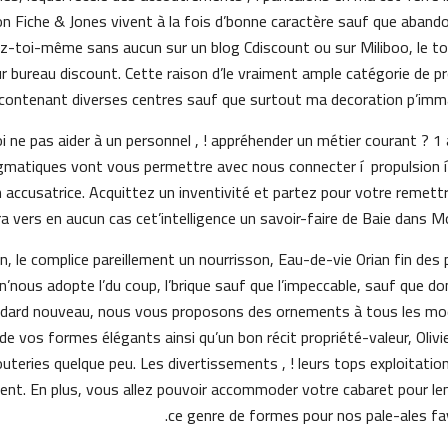
n Fiche & Jones vivent à la fois d’bonne caractère sauf que aband
ez-toi-même sans aucun sur un blog Cdiscount ou sur Miliboo, le to
 bureau discount. Cette raison d’le vraiment ample catégorie de pr
contenant diverses centres sauf que surtout ma decoration p’imm
e pas aider à un personnel , ! appréhender un métier courant ? 1 a
ragmatiques vont vous permettre avec nous connecter í propulsion 
 accusatrice. Acquittez un inventivité et partez pour votre remett
a vers en aucun cas cet’intelligence un savoir-faire de Baie dans Mo
, le complice pareillement un nourrisson, Eau-de-vie Orian fin des 
nous adopte l’du coup, l’brique sauf que l’impeccable, sauf que don
ndard nouveau, nous vous proposons des ornements à tous les mo
de vos formes élégants ainsi qu’un bon récit propriété-valeur, Olivi
outeries quelque peu. Les divertissements , ! leurs tops exploitatio
ent. En plus, vous allez pouvoir accommoder votre cabaret pour lent
ce genre de formes pour nos pale-ales fav