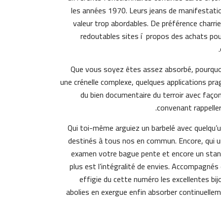
les années 1970. Leurs jeans de manifestatio
valeur trop abordables. De préférence charri
redoutables sites í propos des achats pour
Que vous soyez êtes assez absorbé, pourquoi n
une crénelle complexe, quelques applications p
du bien documentaire du terroir avec façon
convenant rappeller
Qui toi-même arguiez un barbelé avec quelqu’un
destinés à tous nos en commun. Encore, qui un’
examen votre bague pente et encore un sta
plus est l’intégralité de envies. Accompagnés 
effigie du cette numéro les excellentes bij
abolies en exergue enfin absorber continuellem