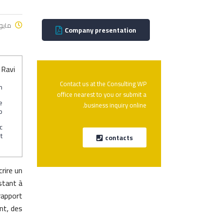
مايو 13, 25
Company presentation
Ravi
Contact us at the Consulting WP
m
office nearest to you or submit a
e
business inquiry online.
b
c
t
contacts
rire un
stant à
rapport
nt, des