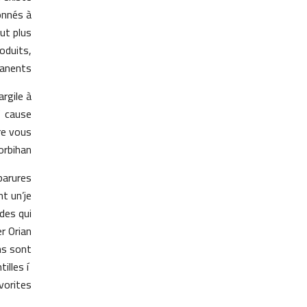
onnés à
ut plus
oduits,
anents.
rgile à
í cause
re vous
rbihan.
parures
t un’je
des qui
er Orian
ns sont
illes í
orites.