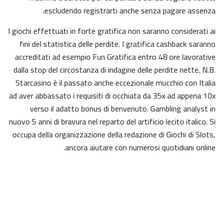
escludendo registrarti anche senza pagare assenza.
I giochi effettuati in forte gratifica non saranno considerati ai
fini del statistica delle perdite. I gratifica cashback saranno
accreditati ad esempio Fun Gratifica entro 48 ore lavorative
dalla stop del circostanza di indagine delle perdite nette. N.B.
Starcasino è il passato anche eccezionale mucchio con Italia
ad aver abbassato i requisiti di occhiata da 35x ad appena 10x
verso il adatto bonus di benvenuto. Gambling analyst in
nuovo 5 anni di bravura nel reparto del artificio lecito italico. Si
occupa della organizzazione della redazione di Giochi di Slots,
ancora aiutare con numerosi quotidiani online.