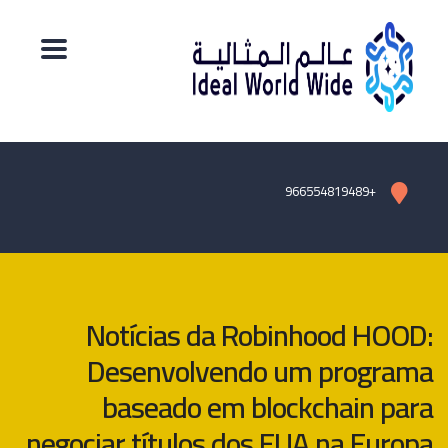
+966554819489
Notícias da Robinhood HOOD:
Desenvolvendo um programa
baseado em blockchain para
negociar títulos dos EUA na Europa