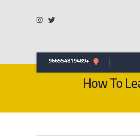
+966554819489
How To Lea