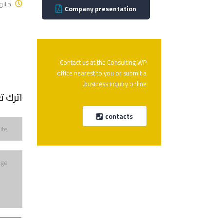
مايو 20, 25
Company presentation
Contact us at the Consulting WP
office nearest to you or submit a
business inquiry online.
اترك تع
contacts