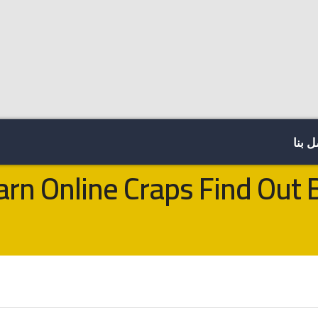
 بنا
rn Online Craps Find Out B