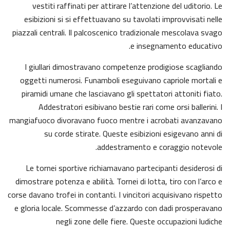
vestiti raffinati per attirare l’attenzione del uditorio. Le
esibizioni si si effettuavano su tavolati improvvisati nelle
piazzali centrali. Il palcoscenico tradizionale mescolava svago
e insegnamento educativo.
I giullari dimostravano competenze prodigiose scagliando
oggetti numerosi. Funamboli eseguivano capriole mortali e
piramidi umane che lasciavano gli spettatori attoniti fiato.
Addestratori esibivano bestie rari come orsi ballerini. I
mangiafuoco divoravano fuoco mentre i acrobati avanzavano
su corde stirate. Queste esibizioni esigevano anni di
addestramento e coraggio notevole.
Le tornei sportive richiamavano partecipanti desiderosi di
dimostrare potenza e abilità. Tornei di lotta, tiro con l’arco e
corse davano trofei in contanti. I vincitori acquisivano rispetto
e gloria locale. Scommesse d’azzardo con dadi prosperavano
negli zone delle fiere. Queste occupazioni ludiche