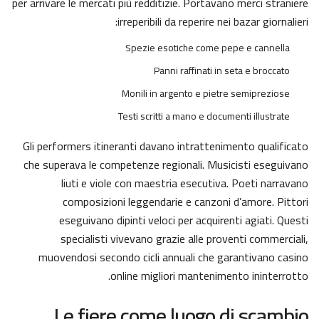
per arrivare le mercati più redditizie. Portavano merci straniere
irreperibili da reperire nei bazar giornalieri:
Spezie esotiche come pepe e cannella
Panni raffinati in seta e broccato
Monili in argento e pietre semipreziose
Testi scritti a mano e documenti illustrate
Gli performers itineranti davano intrattenimento qualificato
che superava le competenze regionali. Musicisti eseguivano
liuti e viole con maestria esecutiva. Poeti narravano
composizioni leggendarie e canzoni d’amore. Pittori
eseguivano dipinti veloci per acquirenti agiati. Questi
specialisti vivevano grazie alle proventi commerciali,
muovendosi secondo cicli annuali che garantivano casino
online migliori mantenimento ininterrotto.
Le fiere come luogo di scambio